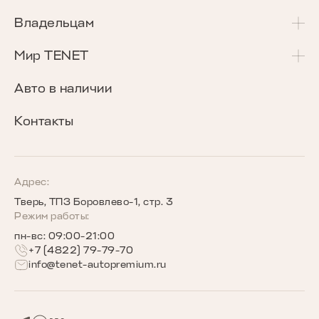
T4L
Акции и спецпредложения
Владельцам
T7
Калькулятор Трейд-Ин
Сервисные акции
Мир TENET
T8
Сравнение комплектаций
Программа «Помощь в пути»
О бренде
Авто в наличии
Кредитные программы
Гарантия
Награды TENET
Контакты
TENET для бизнеса
Руководства по эксплуатации
Новости
Программы страхования
Запись на сервис
Сообщество владельцев TENET
Адрес:
Тверь, ТПЗ Боровлево-1, стр. 3
Беговое сообщество TENET
Режим работы:
пн-вс: 09:00-21:00
+7 (4822) 79-79-70
info@tenet-autopremium.ru