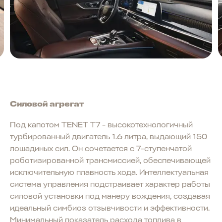
Силовой агрегат
Под капотом TENET T7 - высокотехнологичный
турбированный двигатель 1.6 литра, выдающий 150
лошадиных сил. Он сочетается с 7-ступенчатой
роботизированной трансмиссией, обеспечивающей
исключительную плавность хода. Интеллектуальная
система управления подстраивает характер работы
силовой установки под манеру вождения, создавая
идеальный симбиоз отзывчивости и эффективности.
Минимальный показатель расхода топлива в