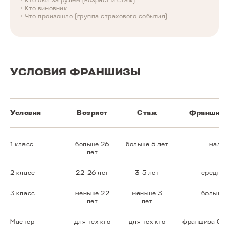
• Кто был за рулем (возраст и стаж)
• Кто виновник
• Что произошло (группа страхового события)
УСЛОВИЯ ФРАНШИЗЫ
Условия
Возраст
Стаж
Франшиза
1 класс
больше 26
больше 5 лет
малая
лет
2 класс
22-26 лет
3-5 лет
средняя
3 класс
меньше 22
меньше 3
большая
лет
лет
Мастер
для тех кто
для тех кто
франшиза 0**