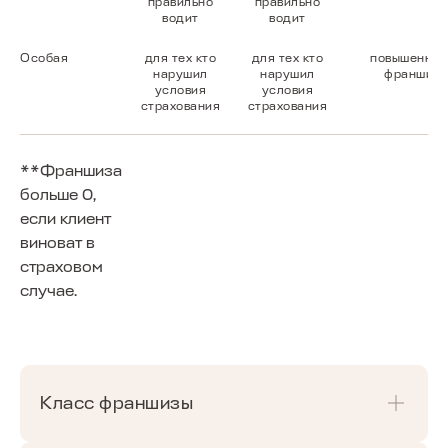
правильно
правильно
водит
водит
Особая
для тех кто
для тех кто
повышенная
нарушил
нарушил
франшиза
условия
условия
страхования
страхования
**Франшиза
больше 0,
если клиент
виноват в
страховом
случае.
Класс франшизы